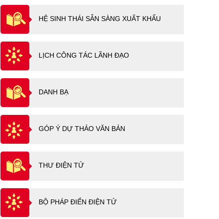
HỆ SINH THÁI SẴN SÀNG XUẤT KHẨU
LỊCH CÔNG TÁC LÃNH ĐẠO
DANH BẠ
GÓP Ý DỰ THẢO VĂN BẢN
THƯ ĐIỆN TỬ
BỘ PHÁP ĐIỂN ĐIỆN TỬ