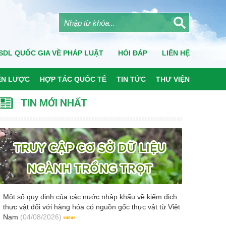
SDL QUỐC GIA VỀ PHÁP LUẬT
HỎI ĐÁP
LIÊN HỆ
ẾN LƯỢC
HỢP TÁC QUỐC TẾ
TIN TỨC
THƯ VIỆN
TIN MỚI NHẤT
Một số quy định của các nước nhập khẩu về kiểm dịch
thực vật đối với hàng hóa có nguồn gốc thực vật từ Việt
Nam
(04/08/2026)