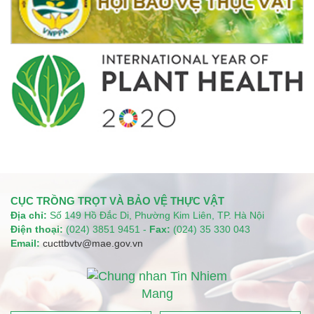
CỤC TRỒNG TRỌT VÀ BẢO VỆ THỰC VẬT
Địa chỉ:
Số 149 Hồ Đắc Di, Phường Kim Liên, TP. Hà Nội
Điện thoại:
(024) 3851 9451 -
Fax:
(024) 35 330 043
Email:
cucttbvtv@mae.gov.vn