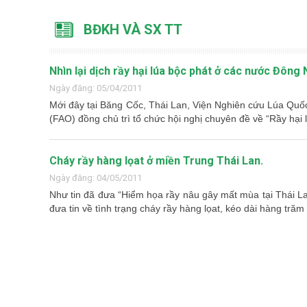
BĐKH VÀ SX TT
Nhìn lại dịch rầy hại lúa bộc phát ở các nước Đông
Ngày đăng: 05/04/2011
Mới đây tại Băng Cốc, Thái Lan, Viện Nghiên cứu Lúa Qu
(FAO) đồng chủ trì tổ chức hội nghị chuyên đề về “Rầy hại l
Cháy rầy hàng lọat ở miền Trung Thái Lan.
Ngày đăng: 04/05/2011
Như tin đã đưa “Hiểm họa rầy nâu gây mất mùa tại Thái L
đưa tin về tình trạng cháy rầy hàng lọat, kéo dài hàng trăm