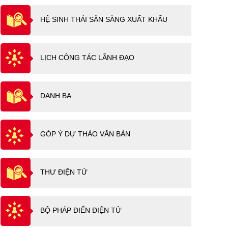
HỆ SINH THÁI SẴN SÀNG XUẤT KHẨU
LỊCH CÔNG TÁC LÃNH ĐẠO
DANH BẠ
GÓP Ý DỰ THẢO VĂN BẢN
THƯ ĐIỆN TỬ
BỘ PHÁP ĐIỂN ĐIỆN TỬ