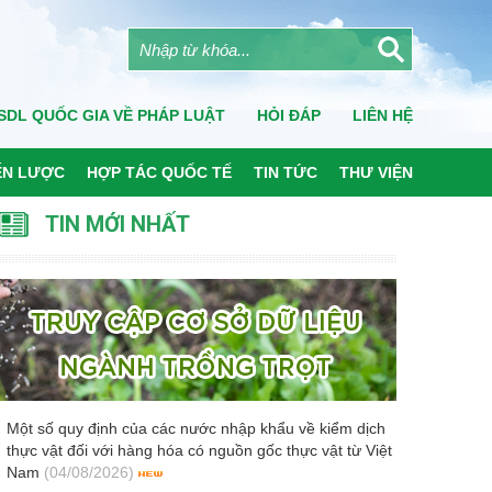
SDL QUỐC GIA VỀ PHÁP LUẬT
HỎI ĐÁP
LIÊN HỆ
ẾN LƯỢC
HỢP TÁC QUỐC TẾ
TIN TỨC
THƯ VIỆN
TIN MỚI NHẤT
Một số quy định của các nước nhập khẩu về kiểm dịch
thực vật đối với hàng hóa có nguồn gốc thực vật từ Việt
Nam
(04/08/2026)