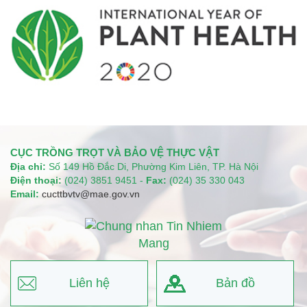
CỤC TRỒNG TRỌT VÀ BẢO VỆ THỰC VẬT
Địa chỉ:
Số 149 Hồ Đắc Di, Phường Kim Liên, TP. Hà Nội
Điện thoại:
(024) 3851 9451 -
Fax:
(024) 35 330 043
Email:
cucttbvtv@mae.gov.vn
Liên hệ
Bản đồ