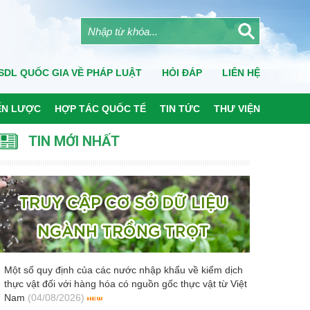
SDL QUỐC GIA VỀ PHÁP LUẬT
HỎI ĐÁP
LIÊN HỆ
ẾN LƯỢC
HỢP TÁC QUỐC TẾ
TIN TỨC
THƯ VIỆN
TIN MỚI NHẤT
Một số quy định của các nước nhập khẩu về kiểm dịch
thực vật đối với hàng hóa có nguồn gốc thực vật từ Việt
Nam
(04/08/2026)