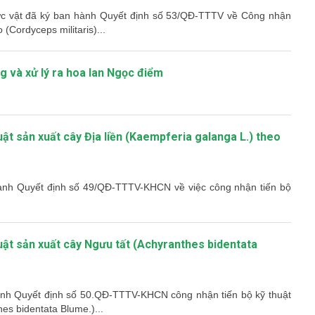
hực vật đã ký ban hành Quyết định số 53/QĐ-TTTV về Công nhận
(Cordyceps militaris)...
ng và xử lý ra hoa lan Ngọc điểm
uật sản xuất cây Địa liền (Kaempferia galanga L.) theo
hành Quyết định số 49/QĐ-TTTV-KHCN về việc công nhận tiến bộ
huật sản xuất cây Ngưu tất (Achyranthes bidentata
hành Quyết định số 50.QĐ-TTTV-KHCN công nhận tiến bộ kỹ thuật
hes bidentata Blume.)...