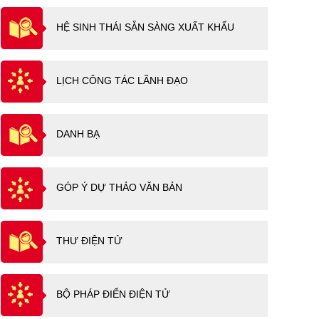
HỆ SINH THÁI SẴN SÀNG XUẤT KHẨU
LỊCH CÔNG TÁC LÃNH ĐẠO
DANH BẠ
GÓP Ý DỰ THẢO VĂN BẢN
THƯ ĐIỆN TỬ
BỘ PHÁP ĐIỂN ĐIỆN TỬ