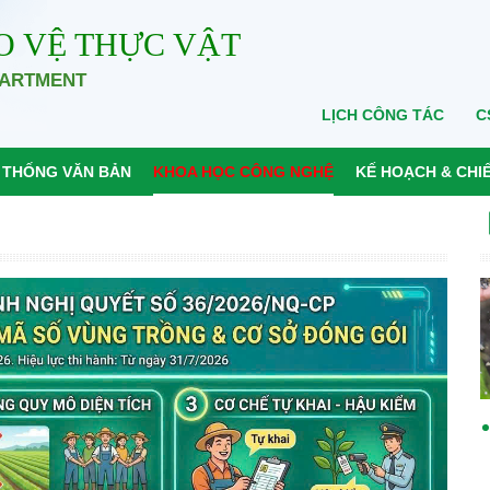
O VỆ THỰC VẬT
PARTMENT
LỊCH CÔNG TÁC
C
 THỐNG VĂN BẢN
KHOA HỌC CÔNG NGHỆ
KẾ HOẠCH & CHI