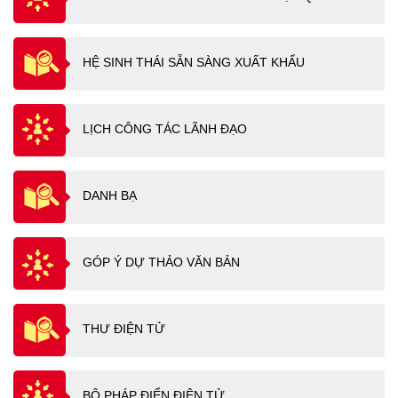
HỆ SINH THÁI SẴN SÀNG XUẤT KHẨU
LỊCH CÔNG TÁC LÃNH ĐẠO
DANH BẠ
GÓP Ý DỰ THẢO VĂN BẢN
THƯ ĐIỆN TỬ
BỘ PHÁP ĐIỂN ĐIỆN TỬ