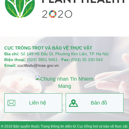
CỤC TRỒNG TRỌT VÀ BẢO VỆ THỰC VẬT
Địa chỉ:
Số 149 Hồ Đắc Di, Phường Kim Liên, TP. Hà Nội
Điện thoại:
(024) 3851 9451 -
Fax:
(024) 35 330 043
Email:
cucttbvtv@mae.gov.vn
Liên hệ
Bản đồ
® 2018 Bản quyền thuộc Trang thông tin điện tử Cục trồng trọt và bảo vệ thực vật.