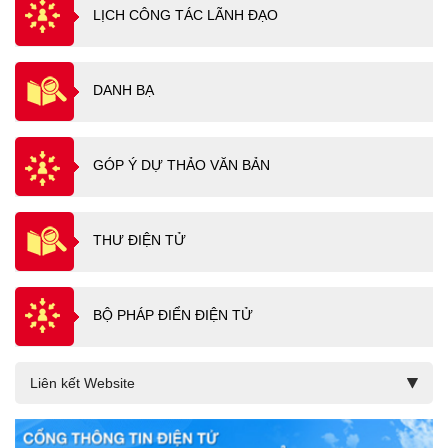
LỊCH CÔNG TÁC LÃNH ĐẠO
DANH BẠ
GÓP Ý DỰ THẢO VĂN BẢN
THƯ ĐIỆN TỬ
BỘ PHÁP ĐIỂN ĐIỆN TỬ