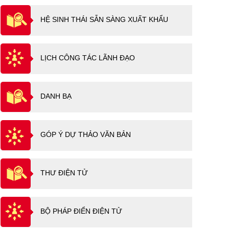
HỆ SINH THÁI SẴN SÀNG XUẤT KHẨU
LỊCH CÔNG TÁC LÃNH ĐẠO
DANH BẠ
GÓP Ý DỰ THẢO VĂN BẢN
THƯ ĐIỆN TỬ
BỘ PHÁP ĐIỂN ĐIỆN TỬ