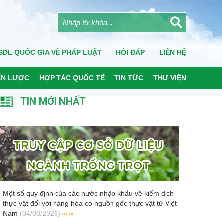
SDL QUỐC GIA VỀ PHÁP LUẬT
HỎI ĐÁP
LIÊN HỆ
ẾN LƯỢC
HỢP TÁC QUỐC TẾ
TIN TỨC
THƯ VIỆN
TIN MỚI NHẤT
Một số quy định của các nước nhập khẩu về kiểm dịch
thực vật đối với hàng hóa có nguồn gốc thực vật từ Việt
Nam
(04/08/2026)