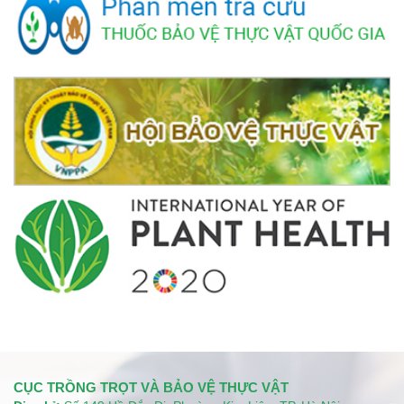
CỤC TRỒNG TRỌT VÀ BẢO VỆ THỰC VẬT