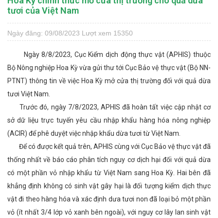
Hoa Kỳ chính thức mở cửa thị trường cho quả dừa
tươi của Việt Nam
Ngày đăng: 09/08/2023
Lượt xem 15350
Ngày 8/8/2023, Cục Kiểm dịch động thực vật (APHIS) thuộc
Bộ Nông nghiệp Hoa Kỳ vừa gửi thư tới Cục Bảo vệ thực vật (Bộ NN-
PTNT) thông tin về việc Hoa Kỳ mở cửa thị trường đối với quả dừa
tươi Việt Nam.
Trước đó, ngày 7/8/2023, APHIS đã hoàn tất việc cập nhật cơ
sở dữ liệu trực tuyến yêu cầu nhập khẩu hàng hóa nông nghiệp
(ACIR) để phê duyệt việc nhập khẩu dừa tươi từ Việt Nam.
Để có được kết quả trên, APHIS cùng với Cục Bảo vệ thực vật đã
thống nhất về báo cáo phân tích nguy cơ dịch hại đối với quả dừa
có một phần vỏ nhập khẩu từ Việt Nam sang Hoa Kỳ. Hai bên đã
khẳng định không có sinh vật gây hại là đối tượng kiểm dịch thực
vật đi theo hàng hóa và xác định dưa tươi non đã loại bỏ một phần
vỏ (ít nhất 3/4 lớp vỏ xanh bên ngoài), với nguy cơ lây lan sinh vật