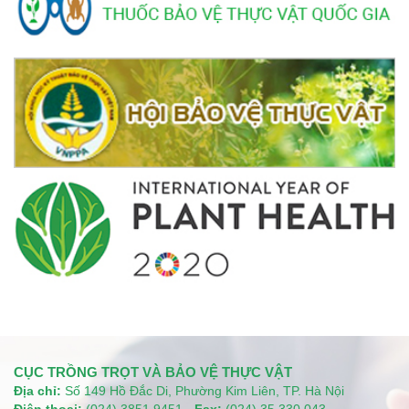
CỤC TRỒNG TRỌT VÀ BẢO VỆ THỰC VẬT
Địa chỉ:
Số 149 Hồ Đắc Di, Phường Kim Liên, TP. Hà Nội
Điện thoại:
(024) 3851 9451 -
Fax:
(024) 35 330 043