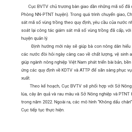
Cục BVTV chủ trương bàn giao dần những mã số đã đượ
Phòng NN-PTNT huyện). Trong quá trình chuyển giao, Ch
sát mã số vùng trồng theo quy định, yêu cầu của nước nh
soát lại công tác giám sát mã số vùng trồng đã cấp, vớ
huyện quản lý.
Định hướng mới này sẽ giúp bà con nông dân hiểu rõ
các nước đòi hỏi ngày càng cao về chất lượng, vệ sinh 
giúp ngành nông nghiệp Việt Nam phát triển bài bản, bề
ứng các quy định về KDTV và ATTP để sãn sàng phục vụ 
xuất.
Theo kế hoạch, Cục BVTV sẽ phối hợp với Sở Nông ng
lúa, cây ăn quả và rau màu và Sở Nông nghiệp và PTNT Đ
trong năm 2022. Ngoài ra, các mô hình “Không dấu chân”,
Cục tiếp tục thực hiện.