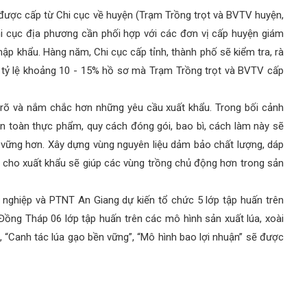
c cấp từ Chi cục về huyện (Trạm Trồng trọt và BVTV huyện,
i cục địa phương cần phối hợp với các đơn vị cấp huyện giám
ập khẩu. Hàng năm, Chi cục cấp tỉnh, thành phố sẽ kiểm tra, rà
i tỷ lệ khoảng 10 - 15% hồ sơ mà Trạm Trồng trọt và BVTV cấp
 và nắm chắc hơn những yêu cầu xuất khẩu. Trong bối cảnh
an toàn thực phẩm, quy cách đóng gói, bao bì, cách làm này sẽ
n vững hơn. Xây dựng vùng nguyên liệu dảm bảo chất lượng, dáp
cho xuất khẩu sẽ giúp các vùng trồng chủ động hơn trong sản
hiệp và PTNT An Giang dự kiến tổ chức 5 lớp tập huấn trên
ồng Tháp 06 lớp tập huấn trên các mô hình sản xuất lúa, xoài
 “Canh tác lúa gạo bền vững”, “Mô hình bao lợi nhuận” sẽ được