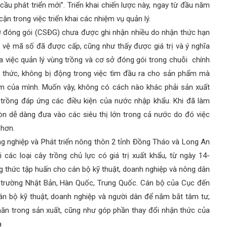
ầu phát triển mới”. Triển khai chiến lược này, ngay từ đầu năm
ận trong việc triển khai các nhiệm vụ quản lý.
óng gói (CSĐG) chưa được ghi nhận nhiều do nhận thức hạn
 vệ mã số đã được cấp, cũng như thấy được giá trị và ý nghĩa
ủa việc quản lý vùng trồng và cơ sở đóng gói trong chuỗi chính
n thức, không bị động trong việc tìm đầu ra cho sản phẩm mà
m của mình. Muốn vậy, không có cách nào khác phải sản xuất
g trồng đáp ứng các điều kiện của nước nhập khẩu. Khi đã làm
n dễ dàng đưa vào các siêu thị lớn trong cả nước do đó việc
 hơn.
ghiệp và Phát triển nông thôn 2 tỉnh Đồng Tháo và Long An
các loại cây trồng chủ lực có giá trị xuất khẩu, từ ngày 14-
g thức tập huấn cho cán bộ kỹ thuật, doanh nghiệp và nông dân
 trường Nhật Bản, Hàn Quốc, Trung Quốc. Cán bộ của Cục đến
 cán bộ kỹ thuật, doanh nghiệp và người dân để nắm bắt tâm tư,
ăn trong sản xuất, cũng như góp phần thay đổi nhận thức của
a