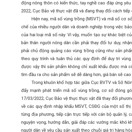
động nông thôn có kiến thức, tay nghề cao đáp ứng yêu c
2022, Cục Bảo vệ thực vật đã và đang thay đổi cách tiếp c
Hiện nay, mã số vùng trồng (MSVT) và mã số cơ sở đ
chế của nhiều người dân và doanh nghiệp trong việc bảo
của hai loại mã số này. Vì vậy, muốn tạo sự khác biệt c
bản thân người nông dân cần phải thay đổi tư duy, nhậ
phải chủ động quảng cáo vùng trồng cũng như sản phẩ
theo quy trình và tuân thủ các quy định để duy trì vùn
được vậy thì sản phẩm không chỉ xuất khẩu được mà cò
tìm đầu ra cho sản phẩm sẽ dễ dàng hơn, giá bán sẽ cao
Trong khuôn khổ hợp tác giữa Cục BVTV và Sở Nông n
đẩy mạnh phát triển mã số vùng trồng, cơ sở đóng gói 
17/03/2022, Cục Bảo vệ thực thực vật đã thay đổi phươn
về các quy định nhập khẩu MSVT, CSĐG của một số thị
từng địa phương, tiếp cận trực tiếp với cán bộ quản lý,
nguyện vọng, hướng dẫn, giải đáp các vướng mắc khó kh
người dân về yêu cầu sản xuất theo chuỗi giá trị hàng hó