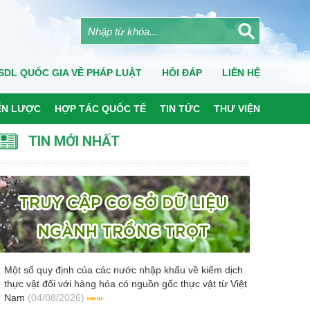
SDL QUỐC GIA VỀ PHÁP LUẬT
HỎI ĐÁP
LIÊN HỆ
ẾN LƯỢC
HỢP TÁC QUỐC TẾ
TIN TỨC
THƯ VIỆN
TIN MỚI NHẤT
Một số quy định của các nước nhập khẩu về kiểm dịch
thực vật đối với hàng hóa có nguồn gốc thực vật từ Việt
Nam
(04/08/2026)