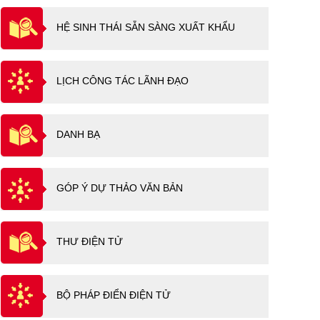
HỆ SINH THÁI SẴN SÀNG XUẤT KHẨU
LỊCH CÔNG TÁC LÃNH ĐẠO
DANH BẠ
GÓP Ý DỰ THẢO VĂN BẢN
THƯ ĐIỆN TỬ
BỘ PHÁP ĐIỂN ĐIỆN TỬ