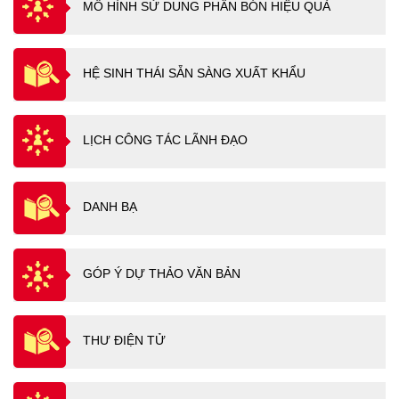
MÔ HÌNH SỬ DUNG PHÂN BÓN HIỆU QUẢ
HỆ SINH THÁI SẴN SÀNG XUẤT KHẨU
LỊCH CÔNG TÁC LÃNH ĐẠO
DANH BẠ
GÓP Ý DỰ THẢO VĂN BẢN
THƯ ĐIỆN TỬ