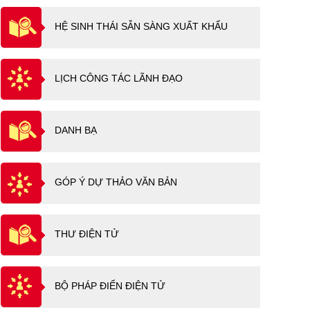
HỆ SINH THÁI SẴN SÀNG XUẤT KHẨU
LỊCH CÔNG TÁC LÃNH ĐẠO
DANH BẠ
GÓP Ý DỰ THẢO VĂN BẢN
THƯ ĐIỆN TỬ
BỘ PHÁP ĐIỂN ĐIỆN TỬ