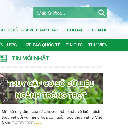
SDL QUỐC GIA VỀ PHÁP LUẬT
HỎI ĐÁP
LIÊN HỆ
ẾN LƯỢC
HỢP TÁC QUỐC TẾ
TIN TỨC
THƯ VIỆN
TIN MỚI NHẤT
Một số quy định của các nước nhập khẩu về kiểm dịch
thực vật đối với hàng hóa có nguồn gốc thực vật từ Việt
Nam
(04/08/2026)