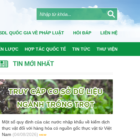
SDL QUỐC GIA VỀ PHÁP LUẬT
HỎI ĐÁP
LIÊN HỆ
ẾN LƯỢC
HỢP TÁC QUỐC TẾ
TIN TỨC
THƯ VIỆN
TIN MỚI NHẤT
Một số quy định của các nước nhập khẩu về kiểm dịch
thực vật đối với hàng hóa có nguồn gốc thực vật từ Việt
Nam
(04/08/2026)