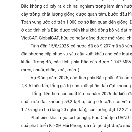
Bắc không có xảy ra dịch hại nghiêm trọng làm ảnh hưở
cây trồng, chất lượng giống được quan tâm, bước đầu hì
Toàn vùng ước có trên 1.000 cơ sở liên quan đến giống. 
ở các tỉnh phía Bắc được triển khai khá đồng bộ và đạt m
VietGAP, GlobalGAP, hữu cơ ngày càng được mở rộng, chủ 
Tính đến 15/8/2025, cả nước đã có 9.207 mã số vù
địa phương cấp phục vụ yêu cầu xuất khẩu cho các loại 
khẩu. Trong đó, các tỉnh phía Bắc cấp được 1.747 MS
(bưởi, chuối, nhãn, xoài, mận..)…
Vụ Đông năm 2025, các tỉnh phía Bắc phấn đấu ổn đ
4,8-5 triệu tấn, tổng giá trị sản xuất phấn đấu đạt khoảng
Tổng diện tích sản xuất lúa cả năm 2026 dự kiến 
suất ước đạt khoảng 59,2 tạ/ha, tăng 0,5 tạ/ha so với
1.275 nghìn ha (tăng 20 nghìn tấn), sản lương đạt 12.271 
Phát biểu khai mạc tại hội nghị, Phó Chủ tịch UBND 
quả phát triển KT-XH Hải Phòng đã nỗ lực đạt được sau 