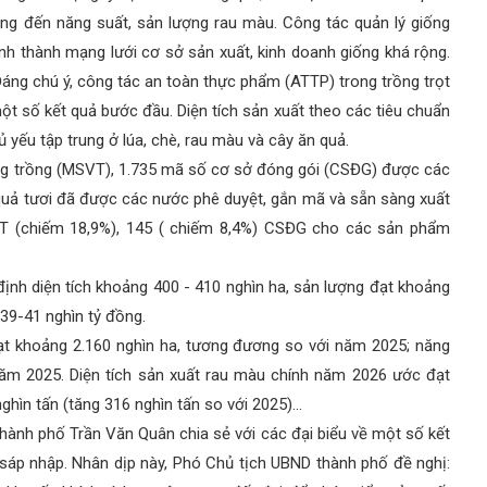
ng đến năng suất, sản lượng rau màu. Công tác quản lý giống
nh thành mạng lưới cơ sở sản xuất, kinh doanh giống khá rộng.
Đáng chú ý, công tác an toàn thực phẩm (ATTP) trong trồng trọt
ột số kết quả bước đầu. Diện tích sản xuất theo các tiêu chuẩn
yếu tập trung ở lúa, chè, rau màu và cây ăn quả.
ng trồng (MSVT), 1.735 mã số cơ sở đóng gói (CSĐG) được các
quả tươi đã được các nước phê duyệt, gắn mã và sẵn sàng xuất
VT (chiếm 18,9%), 145 ( chiếm 8,4%) CSĐG cho các sản phẩm
ịnh diện tích khoảng 400 - 410 nghìn ha, sản lượng đạt khoảng
 39-41 nghìn tỷ đồng.
đạt khoảng 2.160 nghìn ha, tương đương so với năm 2025; năng
 năm 2025. Diện tích sản xuất rau màu chính năm 2026 ước đạt
nghìn tấn (tăng 316 nghìn tấn so với 2025)…
thành phố Trần Văn Quân chia sẻ với các đại biểu về một số kết
sáp nhập. Nhân dịp này, Phó Chủ tịch UBND thành phố đề nghị: