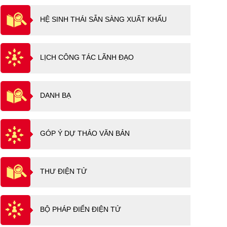
HỆ SINH THÁI SẴN SÀNG XUẤT KHẨU
LỊCH CÔNG TÁC LÃNH ĐẠO
DANH BẠ
GÓP Ý DỰ THẢO VĂN BẢN
THƯ ĐIỆN TỬ
BỘ PHÁP ĐIỂN ĐIỆN TỬ