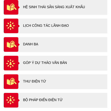
HỆ SINH THÁI SẴN SÀNG XUẤT KHẨU
LỊCH CÔNG TÁC LÃNH ĐẠO
DANH BẠ
GÓP Ý DỰ THẢO VĂN BẢN
THƯ ĐIỆN TỬ
BỘ PHÁP ĐIỂN ĐIỆN TỬ