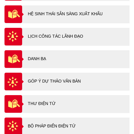
HỆ SINH THÁI SẴN SÀNG XUẤT KHẨU
LỊCH CÔNG TÁC LÃNH ĐẠO
DANH BẠ
GÓP Ý DỰ THẢO VĂN BẢN
THƯ ĐIỆN TỬ
BỘ PHÁP ĐIỂN ĐIỆN TỬ