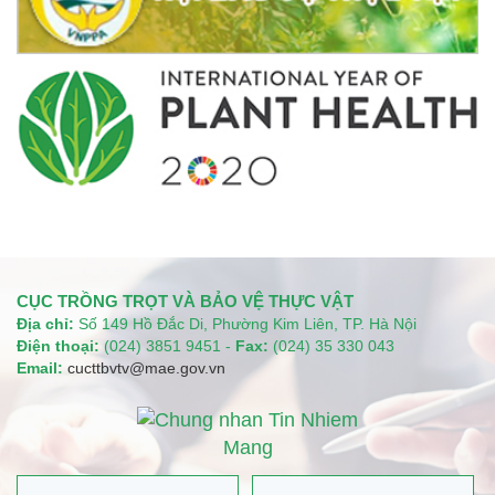
CỤC TRỒNG TRỌT VÀ BẢO VỆ THỰC VẬT
Địa chỉ:
Số 149 Hồ Đắc Di, Phường Kim Liên, TP. Hà Nội
Điện thoại:
(024) 3851 9451 -
Fax:
(024) 35 330 043
Email:
cucttbvtv@mae.gov.vn