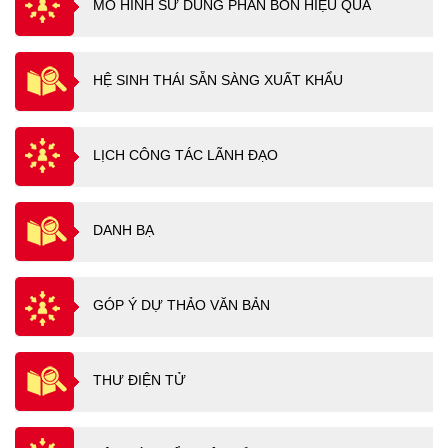
MÔ HÌNH SỬ DUNG PHÂN BÓN HIỆU QUẢ
HỆ SINH THÁI SẴN SÀNG XUẤT KHẨU
LỊCH CÔNG TÁC LÃNH ĐẠO
DANH BẠ
GÓP Ý DỰ THẢO VĂN BẢN
THƯ ĐIỆN TỬ