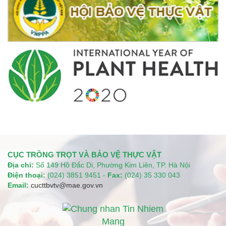
CỤC TRỒNG TRỌT VÀ BẢO VỆ THỰC VẬT
Địa chỉ:
Số 149 Hồ Đắc Di, Phường Kim Liên, TP. Hà Nội
Điện thoại:
(024) 3851 9451 -
Fax:
(024) 35 330 043
Email:
cucttbvtv@mae.gov.vn