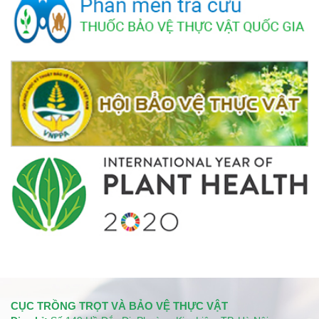
CỤC TRỒNG TRỌT VÀ BẢO VỆ THỰC VẬT