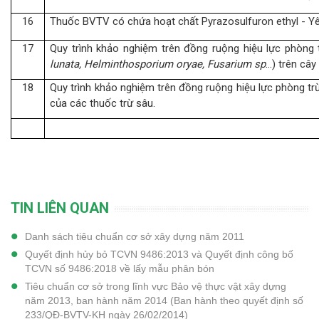
16
Thuốc BVTV có chứa hoạt chất Pyrazosulfuron ethyl - Yê
17
Quy trình khảo nghiệm trên đồng ruộng hiệu lực phòng t
lunata, Helminthosporium oryae, Fusarium sp
…) trên cây
18
Quy trình khảo nghiệm trên đồng ruộng hiệu lực phòng trừ 
của các thuốc trừ sâu.
TIN LIÊN QUAN
Danh sách tiêu chuẩn cơ sở xây dựng năm 2011
Quyết định hủy bỏ TCVN 9486:2013 và Quyết định công bố
TCVN số 9486:2018 về lấy mẫu phân bón
Tiêu chuẩn cơ sở trong lĩnh vực Bảo vệ thực vật xây dựng
năm 2013, ban hành năm 2014 (Ban hành theo quyết định số
233/QĐ-BVTV-KH ngày 26/02/2014)