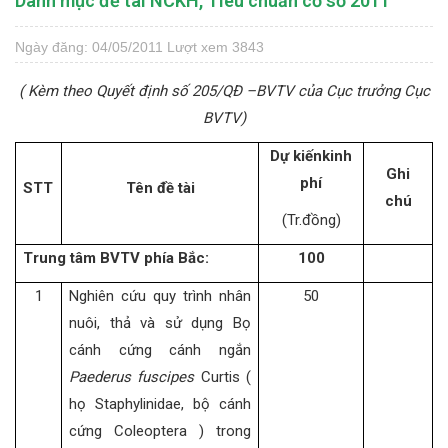
Danh mục đề tài NCKH, Tiêu chuẩn cơ sở 2011
Ngày đăng: 04/05/2011
Lượt xem 3843
( Kèm theo Quyết định số 205/QĐ –BVTV của Cục trưởng Cục
BVTV)
Dự kiếnkinh
Ghi
phí
STT
Tên đề tài
chú
(Tr.đồng)
Trung tâm BVTV phía Bắc:
100
1
Nghiên cứu quy trình nhân
50
nuôi, thả và sử dụng Bọ
cánh cứng cánh ngắn
Paederus fuscipes
Curtis (
họ Staphylinidae, bộ cánh
cứng Coleoptera ) trong