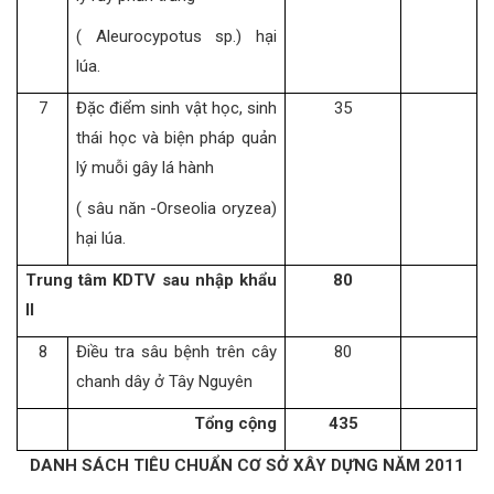
( Aleurocypotus sp.) hại
lúa.
7
Đặc điểm sinh vật học, sinh
35
thái học và biện pháp quản
lý muỗi gây lá hành
( sâu năn -Orseolia oryzea)
hại lúa.
Trung tâm KDTV sau nhập khẩu
80
II
8
Điều tra sâu bệnh trên cây
80
chanh dây ở Tây Nguyên
Tổng cộng
435
DANH SÁCH TIÊU CHUẨN CƠ SỞ XÂY DỰNG NĂM 2011