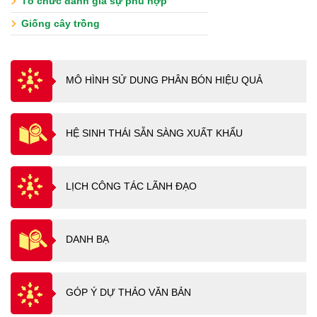
Tổ chức đánh giá sự phù hợp
Giống cây trồng
MÔ HÌNH SỬ DUNG PHÂN BÓN HIỆU QUẢ
HỆ SINH THÁI SẴN SÀNG XUẤT KHẨU
LỊCH CÔNG TÁC LÃNH ĐẠO
DANH BẠ
GÓP Ý DỰ THẢO VĂN BẢN