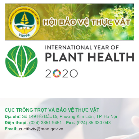
CỤC TRỒNG TRỌT VÀ BẢO VỆ THỰC VẬT
Địa chỉ:
Số 149 Hồ Đắc Di, Phường Kim Liên, TP. Hà Nội
Điện thoại:
(024) 3851 9451 -
Fax:
(024) 35 330 043
Email:
cucttbvtv@mae.gov.vn