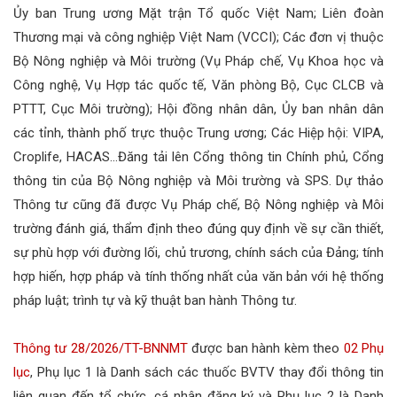
Ủy ban Trung ương Mặt trận Tổ quốc Việt Nam; Liên đoàn
Thương mại và công nghiệp Việt Nam (VCCI); Các đơn vị thuộc
Bộ Nông nghiệp và Môi trường (Vụ Pháp chế, Vụ Khoa học và
Công nghệ, Vụ Hợp tác quốc tế, Văn phòng Bộ, Cục CLCB và
PTTT, Cục Môi trường); Hội đồng nhân dân, Ủy ban nhân dân
các tỉnh, thành phố trực thuộc Trung ương; Các Hiệp hội: VIPA,
Croplife, HACAS…Đăng tải lên Cổng thông tin Chính phủ, Cổng
thông tin của Bộ Nông nghiệp và Môi trường và SPS. Dự thảo
Thông tư cũng đã được Vụ Pháp chế, Bộ Nông nghiệp và Môi
trường đánh giá, thẩm định theo đúng quy định về sự cần thiết,
sự phù hợp với đường lối, chủ trương, chính sách của Đảng; tính
hợp hiến, hợp pháp và tính thống nhất của văn bản với hệ thống
pháp luật; trình tự và kỹ thuật ban hành Thông tư.
Thông tư 28/2026/TT-BNNMT
được ban hành kèm theo
02 Phụ
lục
, Phụ lục 1 là Danh sách các thuốc BVTV thay đổi thông tin
liên quan đến tổ chức, cá nhân đăng ký và Phụ lục 2 là Danh