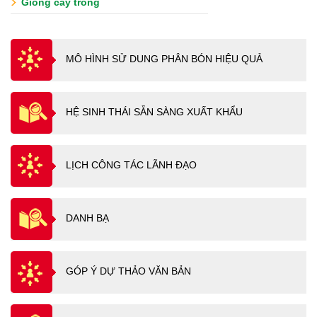
Giống cây trồng
MÔ HÌNH SỬ DUNG PHÂN BÓN HIỆU QUẢ
HỆ SINH THÁI SẴN SÀNG XUẤT KHẨU
LỊCH CÔNG TÁC LÃNH ĐẠO
DANH BẠ
GÓP Ý DỰ THẢO VĂN BẢN