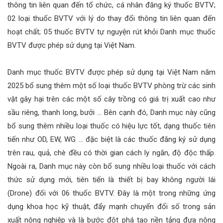
thông tin liên quan đến tổ chức, cá nhân đăng ký thuốc BVTV;
02 loại thuốc BVTV với lý do thay đổi thông tin liên quan đến
hoạt chất; 05 thuốc BVTV tự nguyện rút khỏi Danh mục thuốc
BVTV được phép sử dụng tại Việt Nam.
Danh mục thuốc BVTV được phép sử dụng tại Việt Nam năm
2025 bổ sung thêm một số loại thuốc BVTV phòng trừ các sinh
vật gây hại trên các một số cây trồng có giá trị xuất cao như
sầu riêng, thanh long, bưởi … Bên cạnh đó, Danh mục này cũng
bổ sung thêm nhiều loại thuốc có hiệu lực tốt, dạng thuốc tiên
tiến như OD, EW, WG … đặc biệt là các thuốc đăng ký sử dụng
trên rau, quả, chè đều có thời gian cách ly ngắn, độ độc thấp.
Ngoài ra, Danh mục này còn bổ sung nhiều loại thuốc với cách
thức sử dụng mới, tiên tiến là thiết bị bay không người lái
(Drone) đối với 06 thuốc BVTV. Đây là một trong những ứng
dụng khoa học kỹ thuật, đẩy mạnh chuyển đổi số trong sản
xuất nông nghiệp và là bước đột phá tạo nền tảng đưa nông