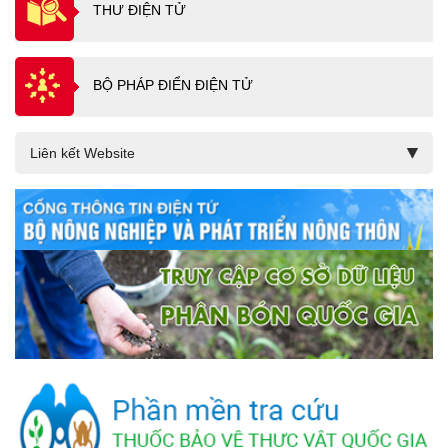
THƯ ĐIỆN TỬ
BỘ PHÁP ĐIỂN ĐIỆN TỬ