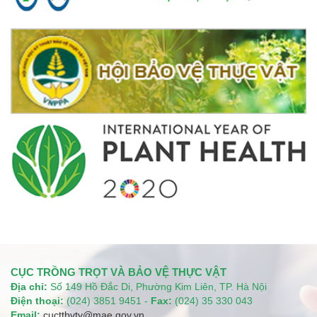
CỤC TRỒNG TRỌT VÀ BẢO VỆ THỰC VẬT
Địa chỉ:
Số 149 Hồ Đắc Di, Phường Kim Liên, TP. Hà Nội
Điện thoại:
(024) 3851 9451 -
Fax:
(024) 35 330 043
Email:
cucttbvtv@mae.gov.vn