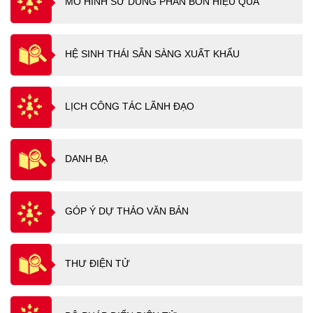
MÔ HÌNH SỬ DUNG PHÂN BÓN HIỆU QUẢ
HỆ SINH THÁI SẴN SÀNG XUẤT KHẨU
LỊCH CÔNG TÁC LÃNH ĐẠO
DANH BẠ
GÓP Ý DỰ THẢO VĂN BẢN
THƯ ĐIỆN TỬ