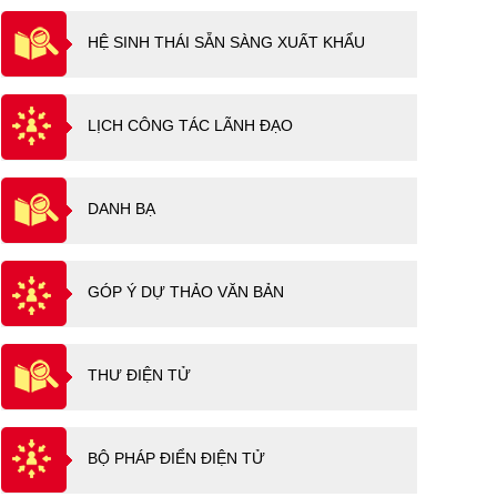
HỆ SINH THÁI SẴN SÀNG XUẤT KHẨU
LỊCH CÔNG TÁC LÃNH ĐẠO
DANH BẠ
GÓP Ý DỰ THẢO VĂN BẢN
THƯ ĐIỆN TỬ
BỘ PHÁP ĐIỂN ĐIỆN TỬ